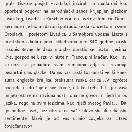
grob. Lisztov posjet Hrvatskoj inicirali su mađaroni kao
oporbeni odgovor na narodnjački zanos krijepljen glazbom
Lisinskog, Livadića i Kirschhofera, no Lisztov domaćin Dionis
Sermage nije bio mađaron i potrudio se da koncertom u svom
Oroslavju i posjetom Livadića u Samoboru upozna Liszta s
hrvatskim skladateljima i skladbama. Već 1840. godine pariški
časopis Revue de deux mondes obratio se Lisztu riječima:
„Ne, gospodine Liszt, vi niste ni Francuz ni Mađar. Kao i svi
virtuozi, vi pripadate svim zemljama gdje se razumije
besmrtni glas glazbe. Danas vas časti toskanski veliki knez,
sutra engleska kraljica, preksutra ruska carica…Vi zgrćete
nagrade i združujete sve krune, i tako treba biti, jer vaša
umjetnost nema nacionalnosti, ona ne govori ni jednim od
jezika, nego na svim jezicima, kao riječi svetog Pavla… Da,
gospodine Liszt, bez obzira na vaše filozofske ili religijske
sentimente, klavir je od vas učinio čovjeka za čitavo
čovječanstvo».