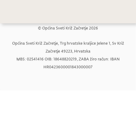
U dvorcu Sveti Križ Začretje održan koncert Hrvatska solo pjesma
© Općina Sveti Križ Začretje 2026
Općina Sveti Križ Začretje, Trg hrvatske kraljice Jelene 1, Sv Križ
Začretje 49223, Hrvatska
MBS: 02541416 OIB: 18648820219, ZABA žiro račun: IBAN
HR0423600001843000007