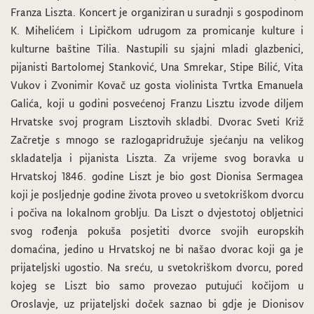
Franza Liszta. Koncert je organiziran u suradnji s gospodinom
K. Mihelićem i Lipičkom udrugom za promicanje kulture i
kulturne baštine Tilia. Nastupili su sjajni mladi glazbenici,
pijanisti Bartolomej Stanković, Una Smrekar, Stipe Bilić, Vita
Vukov i Zvonimir Kovač uz gosta violinista Tvrtka Emanuela
Galića, koji u godini posvećenoj Franzu Lisztu izvode diljem
Hrvatske svoj program Lisztovih skladbi. Dvorac Sveti Križ
Začretje s mnogo se razlogapridružuje sjećanju na velikog
skladatelja i pijanista Liszta. Za vrijeme svog boravka u
Hrvatskoj 1846. godine Liszt je bio gost Dionisa Sermagea
koji je posljednje godine života proveo u svetokriškom dvorcu
i počiva na lokalnom groblju. Da Liszt o dvjestotoj obljetnici
svog rođenja pokuša posjetiti dvorce svojih europskih
domaćina, jedino u Hrvatskoj ne bi našao dvorac koji ga je
prijateljski ugostio. Na sreću, u svetokriškom dvorcu, pored
kojeg se Liszt bio samo provezao putujući kočijom u
Oroslavje, uz prijateljski doček saznao bi gdje je Dionisov