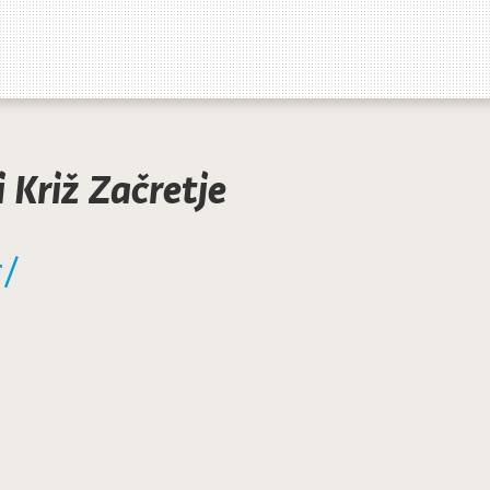
i Križ Začretje
r/