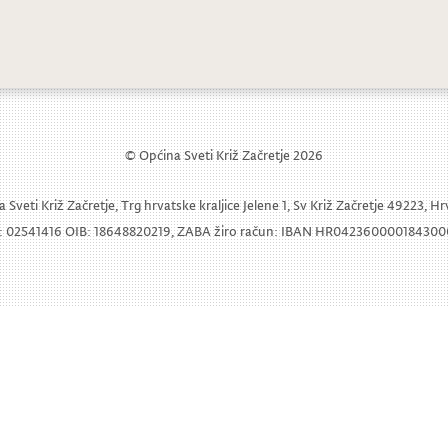
© Općina Sveti Križ Začretje 2026
 Sveti Križ Začretje, Trg hrvatske kraljice Jelene 1, Sv Križ Začretje 49223, H
 02541416 OIB: 18648820219, ZABA žiro račun: IBAN HR04236000018430