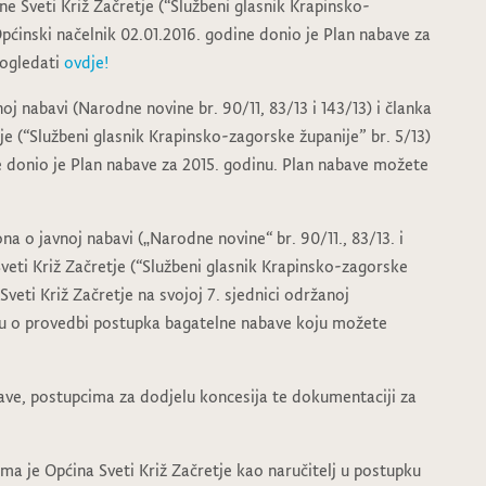
e Sveti Križ Začretje (“Službeni glasnik Krapinsko-
Općinski načelnik 02.01.2016. godine donio je Plan nabave za
pogledati
ovdje!
j nabavi (Narodne novine br. 90/11, 83/13 i 143/13) i članka
je (“Službeni glasnik Krapinsko-zagorske županije” br. 5/13)
e donio je Plan nabave za 2015. godinu. Plan nabave možete
na o javnoj nabavi („Narodne novine“ br. 90/11., 83/13. i
Sveti Križ Začretje (“Službeni glasnik Krapinsko-zagorske
 Sveti Križ Začretje na svojoj 7. sjednici održanoj
ku o provedbi postupka bagatelne nabave koju možete
ave, postupcima za dodjelu koncesija te dokumentaciji za
ma je Općina Sveti Križ Začretje kao naručitelj u postupku