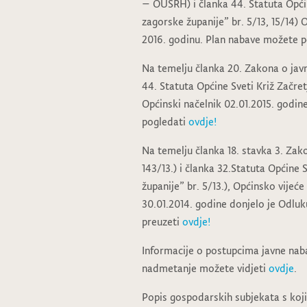
– OUSRH) i članka 44. Statuta Općin
zagorske županije” br. 5/13, 15/14) 
2016. godinu. Plan nabave možete 
Na temelju članka 20. Zakona o javno
44. Statuta Općine Sveti Križ Začret
Općinski načelnik 02.01.2015. godin
pogledati
ovdje!
Na temelju članka 18. stavka 3. Zako
143/13.) i članka 32.Statuta Općine 
županije” br. 5/13.), Općinsko vijeće
30.01.2014. godine donjelo je Odlu
preuzeti
ovdje!
Informacije o postupcima javne nab
nadmetanje možete vidjeti
ovdje
.
Popis gospodarskih subjekata s koji