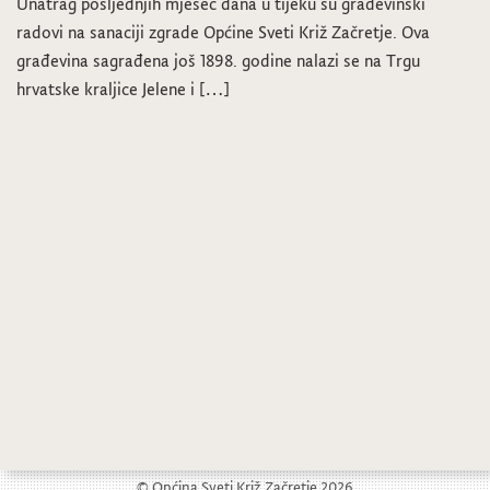
Unatrag posljednjih mjesec dana u tijeku su građevinski
radovi na sanaciji zgrade Općine Sveti Križ Začretje. Ova
građevina sagrađena još 1898. godine nalazi se na Trgu
hrvatske kraljice Jelene i […]
© Općina Sveti Križ Začretje 2026