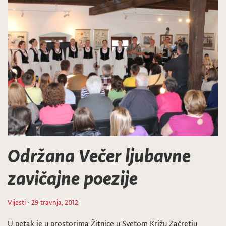
Održana Večer ljubavne
zavičajne poezije
Vijesti
· 29 travnja, 2012
U petak je u prostorima Žitnice u Svetom Križu Začretju