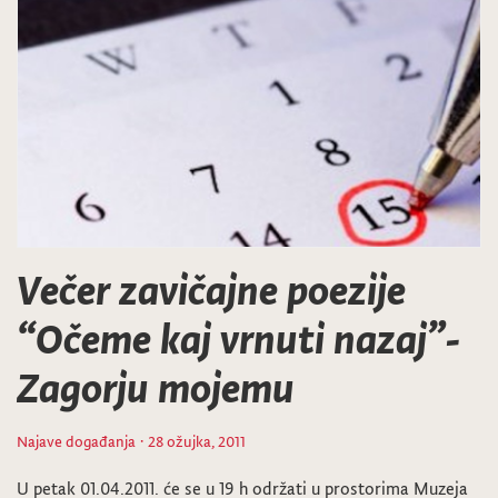
Večer zavičajne poezije
“Očeme kaj vrnuti nazaj”-
Zagorju mojemu
Najave događanja
· 28 ožujka, 2011
U petak 01.04.2011. će se u 19 h održati u prostorima Muzeja