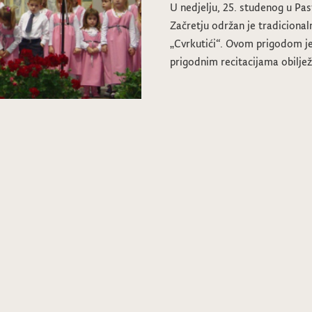
U nedjelju, 25. studenog u Pa
Začretju održan je tradiciona
„Cvrkutići“. Ovom prigodom j
prigodnim recitacijama obilje