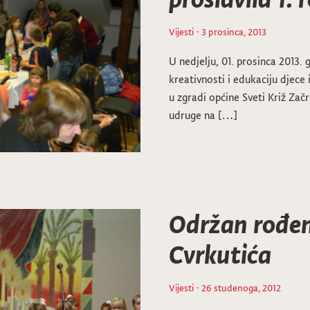
Vijesti
· 3 prosinca, 2013
U nedjelju, 01. prosinca 2013.
kreativnosti i edukaciju djece
u zgradi općine Sveti Križ Zač
udruge na […]
Održan rođen
Cvrkutića
Vijesti
· 26 studenoga, 2012