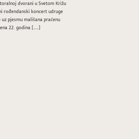
storalnoj dvorani u Svetom Križu
lni rođendanski koncert udruge
e uz pjesmu mališana praćenu
žena 22. godina […]