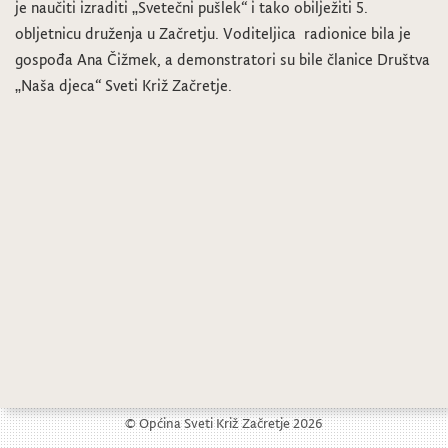
je naučiti izraditi „Svetečni pušlek“ i tako obilježiti 5.
obljetnicu druženja u Začretju. Voditeljica radionice bila je
gospođa Ana Čižmek, a demonstratori su bile članice Društva
„Naša djeca“ Sveti Križ Začretje.
Predavanje o vatrogastvu
Održan koncert puhačkog orkestra “Ivo Tijardović”
© Općina Sveti Križ Začretje 2026