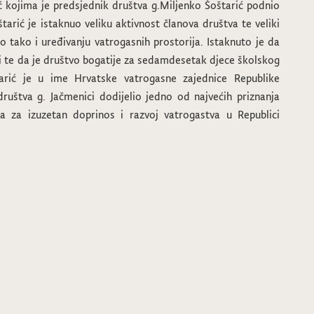
ić kojima je predsjednik društva g.Miljenko Šoštarić podnio
tarić je istaknuo veliku aktivnost članova društva te veliki
to tako i uređivanju vatrogasnih prostorija. Istaknuto je da
i te da je društvo bogatije za sedamdesetak djece školskog
arić je u ime Hrvatske vatrogasne zajednice Republike
uštva g. Jačmenici dodijelio jedno od najvećih priznanja
a za izuzetan doprinos i razvoj vatrogastva u Republici
Maškare u knjižnici