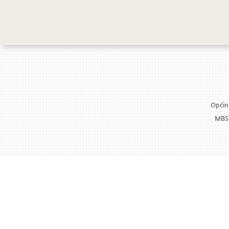
Održan konce
Općina
MBS: