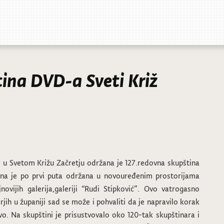
ina DVD-a Sveti Križ
e u Svetom Križu Začretju održana je 127.redovna skupština
ina je po prvi puta održana u novouređenim prostorijama
vijih galerija,galeriji “Rudi Stipković”. Ovo vatrogasno
jih u županiji sad se može i pohvaliti da je napravilo korak
tvo. Na skupštini je prisustvovalo oko 120-tak skupštinara i