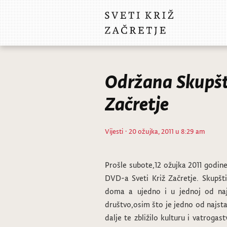
Održana Skupšt
Začretje
Vijesti
· 20 ožujka, 2011 u 8:29 am
Prošle subote,12 ožujka 2011 godin
DVD-a Sveti Križ Začretje. Skupšt
doma a ujedno i u jednoj od najno
društvo,osim što je jedno od najstar
dalje te zbližilo kulturu i vatrogas