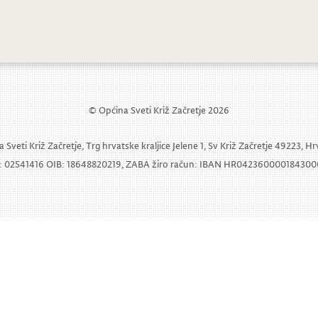
rt Velikog tamburaškog orkestra Zapr
© Općina Sveti Križ Začretje 2026
 Sveti Križ Začretje, Trg hrvatske kraljice Jelene 1, Sv Križ Začretje 49223, H
 02541416 OIB: 18648820219, ZABA žiro račun: IBAN HR04236000018430