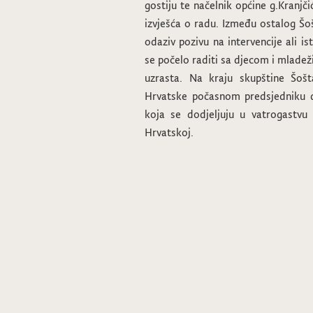
gostiju te načelnik općine g.Kranjč
izvješća o radu. Između ostalog Šoš
odaziv pozivu na intervencije ali is
se počelo raditi sa djecom i mladež
uzrasta. Na kraju skupštine Šošt
Hrvatske počasnom predsjedniku dr
koja se dodjeljuju u vatrogastvu 
Hrvatskoj.