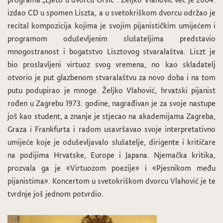
izdao CD u spomen Liszta, a u svetokriškom dvorcu održao je
recital kompozicija kojima je svojim pijanističkim umijećem i
programom oduševljenim slušateljima predstavio
mnogostranost i bogatstvo Lisztovog stvaralaštva. Liszt je
bio proslavljeni virtuoz svog vremena, no kao skladatelj
otvorio je put glazbenom stvaralaštvu za novo doba i na tom
putu podupirao je mnoge. Željko Vlahović, hrvatski pijanist
rođen u Zagrebu 1973. godine, nagrađivan je za svoje nastupe
još kao student, a znanje je stjecao na akademijama Zagreba,
Graza i Frankfurta i radom usavršavao svoje interpretativno
umijeće koje je oduševljavalo slušatelje, dirigente i kritičare
na podijima Hrvatske, Europe i Japana. Njemačka kritika,
prozvala ga je «Virtuozom poezije» i «Pjesnikom među
pijanistima». Koncertom u svetokriškom dvorcu Vlahović je te
tvrdnje još jednom potvrdio.