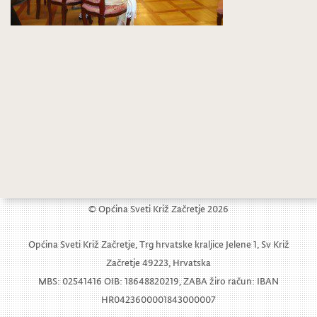
Održan Recital intimnih i opernih skladbi
Uređenje igrališta za potrebe Dječjeg vrtića Sveti Križ Začretje
© Općina Sveti Križ Začretje 2026
Općina Sveti Križ Začretje, Trg hrvatske kraljice Jelene 1, Sv Križ
Začretje 49223, Hrvatska
MBS: 02541416 OIB: 18648820219, ZABA žiro račun: IBAN
HR0423600001843000007