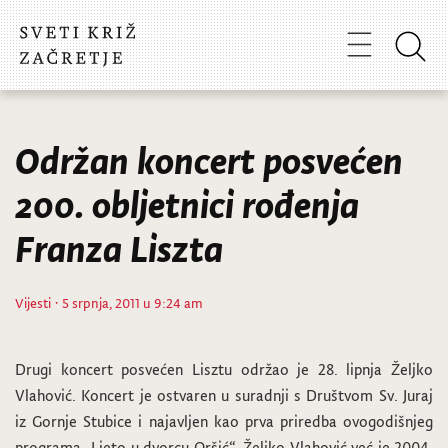
Održan koncert posvećen
200. obljetnici rođenja
Franza Liszta
Vijesti
· 5 srpnja, 2011 u 9:24 am
Drugi koncert posvećen Lisztu održao je 28. lipnja Željko
Vlahović. Koncert je ostvaren u suradnji s Društvom Sv. Juraj
iz Gornje Stubice i najavljen kao prva priredba ovogodišnjeg
programa „Ljeto u dvorcu Oršić“. Željko Vlahović već je 2004.