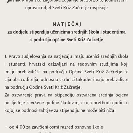
upravni odjel Sveti Križ Začretje raspisuje
N A T J E Č A J
za dodjelu stipendija učenicima srednjih škola i studentima
s područja općine Sveti Križ Začretje
1. Pravo sudjelovanja na natječaju imaju učenici srednjih škola
i studenti, hrvatski državljani na redovnim studijima koji
imaju prebivalište na području Općine Sveti Križ Začretje te
čija oba roditelja, odnosno skrbnici također imaju prebivalište
na području Općine Sveti Križ Začretje.
Za ostvarenje prava na stipendiju ostvarena srednja ocjena
posljednje završene godine školovanja koja prethodi godini u
kojoj se podnosi zahtjev za stipendiju ne može biti niža:
– od 4,00 za završeni osmi razred osnovne škole