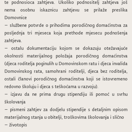
te podnosioca zahtjeva. Ukoliko podnositelj zahtjeva još
nema osobnu iskaznicu zahtjevu se prilaže preslika
Domovnice
– službene potvrde o prihodima porodičnog domaćinstva za
posljednja tri mjeseca koja prethode mjesecu podnošenja
zahtjeva.
– ostalu dokumentaciju kojom se dokazuju otežavajuće
okolnosti materijalnog položaja porodičnog domaćinstva
(djeca roditelja poginulih u Domovinskom ratu i djeca invalida
Domovinskog rata, samohrani roditelji, djeca bez roditelja,
ostali članovi porodičnog domaćinstva koji se istovremeno
redovno školuju i djeca s teškoćama u razvoju).
– izjavu da ne prima drugu stipendiju ili pomoć u svrhu
školovanja
– pismeni zahtjev za dodjelu stipendije s detaljnim opisom
materijalnog stanja u obitelji, troškovima školovanja i slično
– životopis