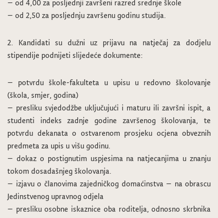
– od 4,00 za posljednji završeni razred srednje škole
– od 2,50 za posljednju završenu godinu studija.
2. Kandidati su dužni uz prijavu na natječaj za dodjelu
stipendije podnijeti slijedeće dokumente:
– potvrdu škole-fakulteta u upisu u redovno školovanje
(škola, smjer, godina)
– presliku svjedodžbe uključujući i maturu ili završni ispit, a
studenti indeks zadnje godine završenog školovanja, te
potvrdu dekanata o ostvarenom prosjeku ocjena obveznih
predmeta za upis u višu godinu.
– dokaz o postignutim uspjesima na natjecanjima u znanju
tokom dosadašnjeg školovanja.
– izjavu o članovima zajedničkog domaćinstva – na obrascu
Jedinstvenog upravnog odjela
– presliku osobne iskaznice oba roditelja, odnosno skrbnika