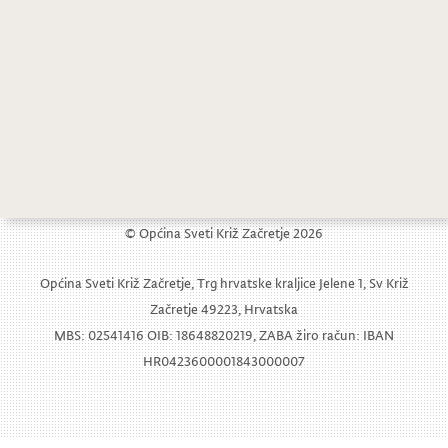
Natječaj za dodjelu stipendija učesnicima Srednjih škola
Obavijest o regulaciji prometa na dan 01.11.2011.
© Općina Sveti Križ Začretje 2026
Općina Sveti Križ Začretje, Trg hrvatske kraljice Jelene 1, Sv Križ
Začretje 49223, Hrvatska
MBS: 02541416 OIB: 18648820219, ZABA žiro račun: IBAN
HR0423600001843000007