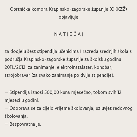
Obrtnička komora Krapinsko-zagorske županije (OKKZŽ)
objavljuje
N A T J E Č A J
za dodjelu šest stipendija učenicima I razreda srednjih škola s
područja Krapinsko-zagorske županije za školsku godinu
2011./2012. za zanimanje: elektroinstalater, konobar,
strojobravar (za svako zanimanje po dvije stipendije).
– Stipendija iznosi 500,00 kuna mjesečno, tokom svih 12
mjeseci u godini.
– Odobrava se za cijelo vrijeme školovanja, uz uvjet redovnog
školovanja.
– Bespovratna je.