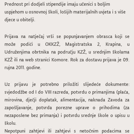
Prednost pri dodjeli stipendije imaju učenici s boljim
uspjehom u osnovnoj školi, lošijih materijalnih uvjeta i s više
djece u obitelji.
Prijava na natječaj vrši se popunjavanjem obrasca koji se
može podići u OKKZŽ, Magistratska 2, Krapina, u
Udruženjima obrtnika na području KZŽ, u srednjim školama
KZŽ ili na web stranici Komore. Rok za dostavu prijava je 09.
rujna 2011. godine.
Uz prijavu je potrebno priložiti slijedeće dokumente:
svjedodžbe od I do VIII razreda, potvrdu o primanjima (plaća,
mirovina, dječji doplatak, alimentacija, naknada Zavoda za
zapošljavanje, potvrda porezne uprave o prihodima (za
nezaposlene bez primanja) i potvrdu srednje škole o upisu u
školu.
Nepotpuni zahtjevi ili zahtjevi s netočnim podacima se