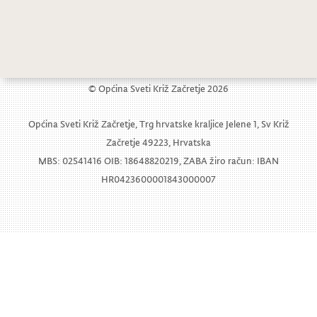
Natječaj za dodjelu stipendija učenicima srednjih škola i studentima
© Općina Sveti Križ Začretje 2026
Općina Sveti Križ Začretje, Trg hrvatske kraljice Jelene 1, Sv Križ
Začretje 49223, Hrvatska
MBS: 02541416 OIB: 18648820219, ZABA žiro račun: IBAN
HR0423600001843000007