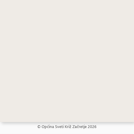
Jazz koncert u dvorcu Sveti Križ Začretje
Rođendanski koncert Cvrkutića
© Općina Sveti Križ Začretje 2026