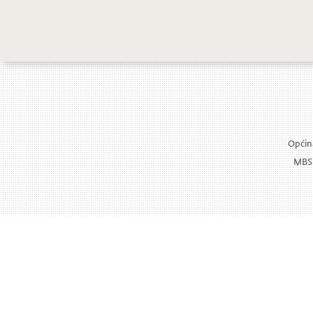
Božićn
Općina
MBS: