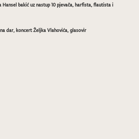
a Hansel bakić uz nastup 10 pjevača, harfista, flautista i
 na dar, koncert Željka Vlahovića, glasovir
Rođendanski koncert Cvrkutića