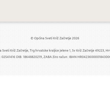
i koncert Puhačkog orkestra “Ivo Tijar
© Općina Sveti Križ Začretje 2026
 Sveti Križ Začretje, Trg hrvatske kraljice Jelene 1, Sv Križ Začretje 49223, H
 02541416 OIB: 18648820219, ZABA žiro račun: IBAN HR04236000018430