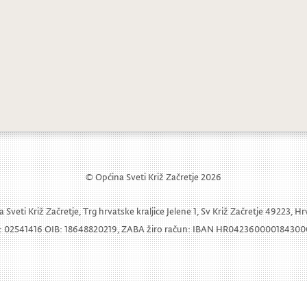
čun općine Sveti Križ Začretje za 2013.
ba 2. Triennale keramike u dvorcu Sveti
© Općina Sveti Križ Začretje 2026
 Sveti Križ Začretje, Trg hrvatske kraljice Jelene 1, Sv Križ Začretje 49223, H
 02541416 OIB: 18648820219, ZABA žiro račun: IBAN HR04236000018430