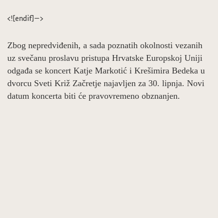
<![endif]–>
Zbog nepredviđenih, a sada poznatih okolnosti vezanih
uz svečanu proslavu pristupa Hrvatske Europskoj Uniji
odgađa se koncert Katje Markotić i Krešimira Bedeka u
dvorcu Sveti Križ Začretje najavljen za 30. lipnja. Novi
datum koncerta biti će pravovremeno obznanjen.
Opera “Figarov pir” W.A. Mozarta u dvorcu Sveti Križ Začretje 26. svibnja u 19 sati.
Biciklijada Sveti Križ Začretje – Sveti Križ, Tuhelj