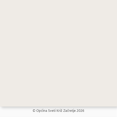
Održan susret s književnikom Hrvojem Kovačevićem
Održana predstava Tužba 111
© Općina Sveti Križ Začretje 2026