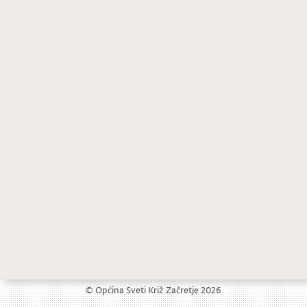
Općina Sveti Križ Začretje objavljuje JAVNI POZIV za prijavu programa iz područja kulture
Predstava ” Tužba 111″
© Općina Sveti Križ Začretje 2026