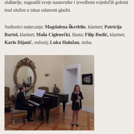
slu
š
atelje, nagradili svoje nastavnike i izvedbom svjedo
č
ili golemi
trud ulo
ž
en u iskaz odanosti glazbi.
š
Sudionici natjecanja:
Magdalena
kreblin
, klarinet;
Patricija
Bartol,
klarinet;
Ma
š
a Ciglene
č
ki
, flauta;
Filip Budi
ć
,
klarinet;
Karlo Dijani
ć
, eufonij;
Luka Halu
ž
an
, truba.