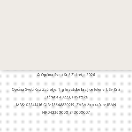
Drugi dan Tjedna kulture, zabave i športa
Bogat program drugog dana Tjedna kulture, zabave i športa
© Općina Sveti Križ Začretje 2026
Općina Sveti Križ Začretje, Trg hrvatske kraljice Jelene 1, Sv Križ
Začretje 49223, Hrvatska
MBS: 02541416 OIB: 18648820219, ZABA žiro račun: IBAN
HR0423600001843000007