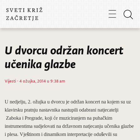
U dvorcu održan koncert
učenika glazbe
Vijesti
· 4 ožujka, 2014 u 9:38 am
U nedjelju, 2. o
ž
ujka u dvorcu je odr
ž
an koncert na kojem su uz
klavirsku pratnju nastavnika nastupili odabrani natjecatelji
Zaboka i Pregrade, koji će muziciranjem na puha
č
kim
instrumentima sudjelovati na dr
ž
avnom natjecanju u
č
enika glazbe
i plesa. Vje
š
tinom i dinamikom interpretacije odu
š
evili su