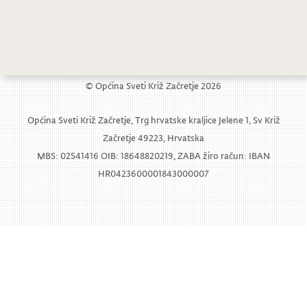
Općinska i školska knjižnica obilježile Noć knjige
© Općina Sveti Križ Začretje 2026
Općina Sveti Križ Začretje, Trg hrvatske kraljice Jelene 1, Sv Križ
Začretje 49223, Hrvatska
MBS: 02541416 OIB: 18648820219, ZABA žiro račun: IBAN
HR0423600001843000007