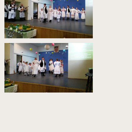
Cvrkutići snimili pjesmu za “Kukuriček”