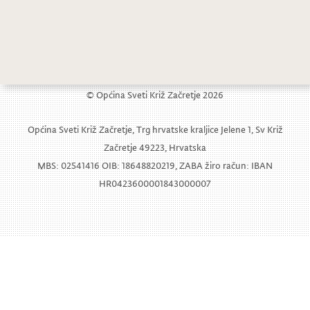
IGRAČKA ZA TEBE, IGRAČKA ZA MENE!
Senka Vorih ponovno izabrana za predsjednicu Cvrkutića
© Općina Sveti Križ Začretje 2026
Općina Sveti Križ Začretje, Trg hrvatske kraljice Jelene 1, Sv Križ
Začretje 49223, Hrvatska
MBS: 02541416 OIB: 18648820219, ZABA žiro račun: IBAN
HR0423600001843000007