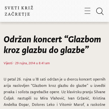
Održan koncert “Glazbom
kroz glazbu do glazbe”
Vijesti
· 29 rujna, 2014 u 8:41 am
U petal 26. rujna u 18 sati održan je u dvorcu koncert opernih
arija naslovljen “Glazbom kroz glazbu do glazbe” u izvedbi
prvaka i solista zagrebačke opere. Uz klavirsku pranju Silvane
Čuljak. nastupili su Mira Vlahović, Ivan Gržanić, Kristina
Andelka Đopar, Dolores Leko i Vitomir Marof, a raskošne