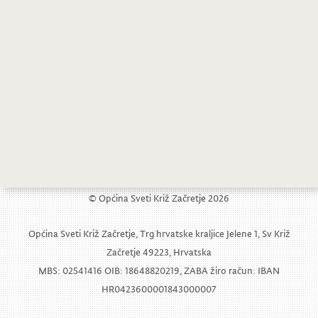
OTKAZAN Gitarski recital klasičnih skladbi
Babičini kolači ove godine u Petrovskom
© Općina Sveti Križ Začretje 2026
Općina Sveti Križ Začretje, Trg hrvatske kraljice Jelene 1, Sv Križ
Začretje 49223, Hrvatska
MBS: 02541416 OIB: 18648820219, ZABA žiro račun: IBAN
HR0423600001843000007