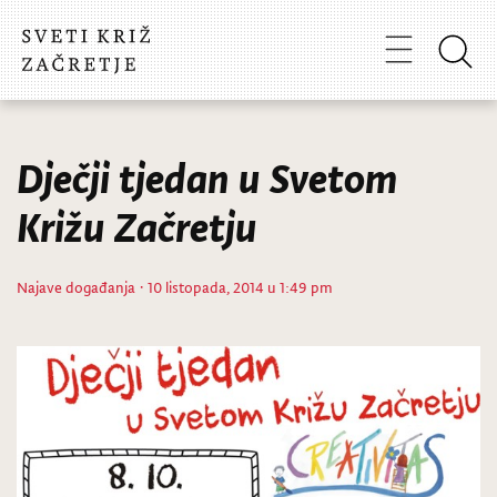
Dječji tjedan u Svetom
Križu Začretju
Najave događanja
· 10 listopada, 2014 u 1:49 pm