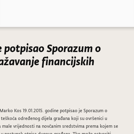
e potpisao Sporazum o
žavanje financijskih
e Marko Kos 19.01.2015. godine potpisao je Sporazum o
 teškoća određenog dijela građana koji su ovršenici u
na male vrijednosti na novčanim sredstvima prema kojem se
ila u postupak otpisa dugova građana. Tko može ostvariti