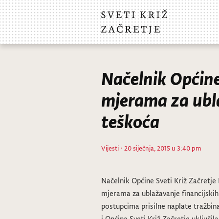
Načelnik Općin
mjerama za ubla
teškoća
Vijesti
· 20 siječnja, 2015 u 3:40 pm
Načelnik Općine Sveti Križ Začretj
mjerama za ublažavanje financijskih
postupcima prisilne naplate tražbi
i Općina Sveti Križ Začretje uključ