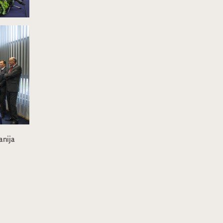
anija
lava Svetog Huberta u Svetom Križu Za