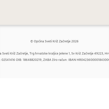
i održan sastanak sa predstavnicima 
© Općina Sveti Križ Začretje 2026
 Sveti Križ Začretje, Trg hrvatske kraljice Jelene 1, Sv Križ Začretje 49223, H
 02541416 OIB: 18648820219, ZABA žiro račun: IBAN HR04236000018430