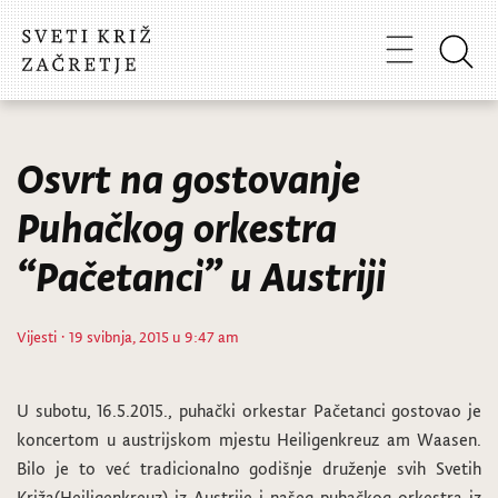
Osvrt na gostovanje
Puhačkog orkestra
“Pačetanci” u Austriji
Vijesti
· 19 svibnja, 2015 u 9:47 am
U subotu, 16.5.2015., puhački orkestar Pačetanci gostovao je
koncertom u austrijskom mjestu Heiligenkreuz am Waasen.
Bilo je to već tradicionalno godišnje druženje svih Svetih
Križa(Heiligenkreuz) iz Austrije i našeg puhačkog orkestra iz