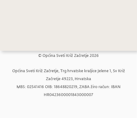
Sudjelovanje vrtićanaca u prometnom kvizu
Završno druženje u Dječjem vrtiću
© Općina Sveti Križ Začretje 2026
Općina Sveti Križ Začretje, Trg hrvatske kraljice Jelene 1, Sv Križ
Začretje 49223, Hrvatska
MBS: 02541416 OIB: 18648820219, ZABA žiro račun: IBAN
HR0423600001843000007