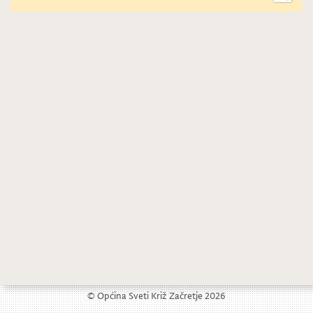
Audicije za Prvi glas Zagorja 2015.
Najava događanja za vikend u Svetom Križu Začretju
© Općina Sveti Križ Začretje 2026