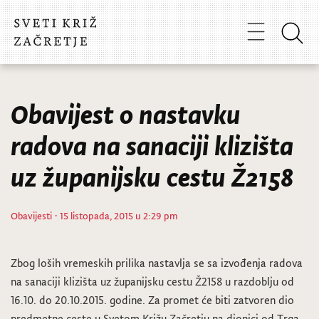
Obavijest o nastavku
radova na sanaciji klizišta
uz županijsku cestu Ž2158
Obavijesti
· 15 listopada, 2015 u 2:29 pm
Zbog loših vremeskih prilika nastavlja se sa izvođenja radova
na sanaciji klizišta uz županijsku cestu Ž2158 u razdoblju od
16.10. do 20.10.2015. godine. Za promet će biti zatvoren dio
predmetne ceste u Svetom Križu Začretju na dionici od Trga