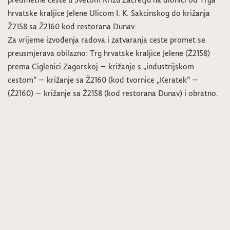
hrvatske kraljice Jelene Ulicom I. K. Sakcinskog do križanja
Ž2158 sa Ž2160 kod restorana Dunav.
Za vrijeme izvođenja radova i zatvaranja ceste promet se
preusmjerava obilazno: Trg hrvatske kraljice Jelene (Ž2158)
prema Ciglenici Zagorskoj – križanje s „industrijskom
cestom“ – križanje sa Ž2160 (kod tvornice „Keratek“ –
(Ž2160) – križanje sa Ž2158 (kod restorana Dunav) i obratno.
LAG Zagorje-Sutla raspisuje natječaj za radno mjesto
Provodi se sustavna deratizacija na području Općine