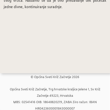
svog vrtića. Nadamo se da je ovo predavanje tek početak
jedne divne, kontinuiranje suradnje.
Održana radionica izrade ukrasa za božićnu jelku
Sveti Nikola u Dječjem vrtiću
© Općina Sveti Križ Začretje 2026
Općina Sveti Križ Začretje, Trg hrvatske kraljice Jelene 1, Sv Križ
Začretje 49223, Hrvatska
MBS: 02541416 OIB: 18648820219, ZABA žiro račun: IBAN
HR0423600001843000007