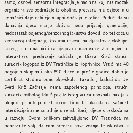
samoj osnovi, senzorna integracija je način na koji naš mozak
organizira sve podražaje iz okoline, pretvara ih u osjete, a u
konačnici daje neki cjelokupni doživljaj okoline. Budući da su
današnja djeca manje aktivna nego prijašnje generacije,
nedostatak osjetnog/senzornog iskustva dovodi do teškoća u
senzornoj integraciji, što ima utjecaj na djetetov cjelokupni
razvoj, a u konačnici i na njegovo obrazovanje. Zanimljivo te
interaktivno predavanje održala je Diana Ribić, stručni
suradnik logoped iz DV Tratinčica iz Koprivnice. Vrtić ima 40
odgojnih skupina i oko 890 djece, a prošle godine dobio je
certifikat Međunarodne eko-škole. Također, budući da DV
Sveti Križ Začretje nema zaposlenog psihologa, stručni
suradnik psiholog Ida Šipek iz istog vrtića upoznala nas je s
ulogom psihologa u stručnom timu te ukazala na važnost
interdisciplinarne suradnje u rehabilitaciji djece s teškoćama
u razvoju. Ovom prilikom zahvaljujemo DV Tratinčica na
odazivu te volji da nam prenesu nova znanja te iskustva iz