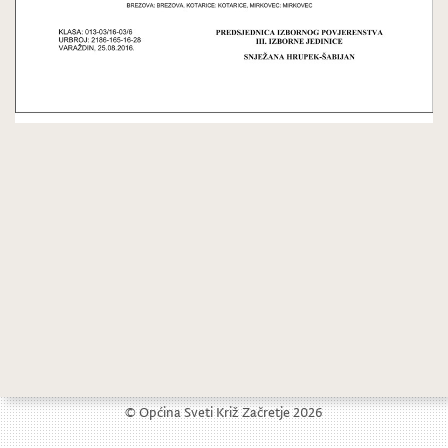
Općina i ove godine sufinancira nabavu školskih knjiga
LAG Zagorje-Sutla poziva Vas na dopunu Baze projektnih ideja
© Općina Sveti Križ Začretje 2026