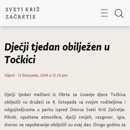
Dječji tjedan obilježen u
Točkici
Vijesti
· 12 listopada, 2016 u 12:23 pm
Dječji tjedan mališani iz Obrta za čuvanje djece Točkica
obilježili su družeći se 8. listopada sa svojim roditeljima i
odgojiteljicama u parku ispred Dvorca Sveti Križ Začretje.
Piknik, opuštena atmosfera, dječji smijeh, razgovor, igra,
dvorac na napuhavanje obilježili su ovaj dan. Drugu godinu za