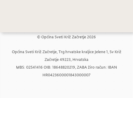
Održana prezentacija glazbenih instrumenata u školi
© Općina Sveti Križ Začretje 2026
Općina Sveti Križ Začretje, Trg hrvatske kraljice Jelene 1, Sv Križ
Začretje 49223, Hrvatska
MBS: 02541416 OIB: 18648820219, ZABA žiro račun: IBAN
HR0423600001843000007