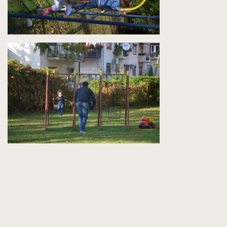
Izložba Inspired by… u Dječjem vrtiću Bedekovčina