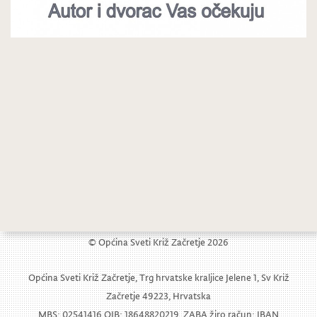
Predstavljanje knjige autora Damira Jelića: 10 ZAPOVIJEDI
Udruga vinogradara Vas poziva na Martinje u Svetom Križu Začretju
© Općina Sveti Križ Začretje 2026
Općina Sveti Križ Začretje, Trg hrvatske kraljice Jelene 1, Sv Križ
Začretje 49223, Hrvatska
MBS: 02541416 OIB: 18648820219, ZABA žiro račun: IBAN