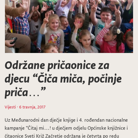
Održane pričaonice za
djecu “Čiča miča, počinje
priča…”
Vijesti
· 6 travnja, 2017
Uz Međunarodni dan dječje knjige i 4. rođendan nacionalne
kampanje “Čitaj mi…! u dječjem odjelu Općinske knjižnice i
čitaonice Sveti Križ Začretje održana je četvrta po redu