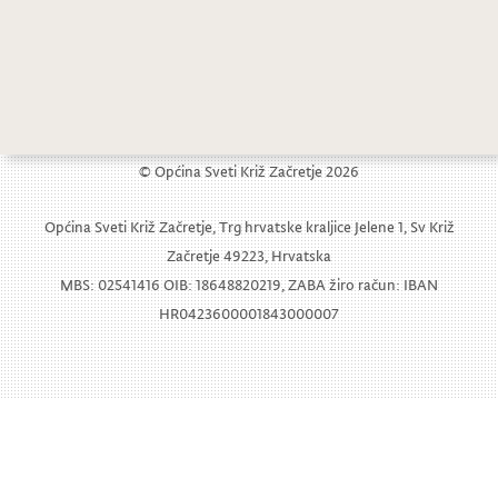
1
2
© Općina Sveti Križ Začretje 2026
Općina Sveti Križ Začretje, Trg hrvatske kraljice Jelene 1, Sv Križ
Začretje 49223, Hrvatska
MBS: 02541416 OIB: 18648820219, ZABA žiro račun: IBAN
HR0423600001843000007