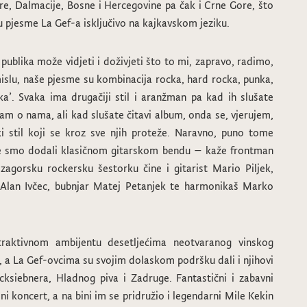
stre, Dalmacije, Bosne i Hercegovine pa čak i Crne Gore, što
 pjesme La Gef-a isključivo na kajkavskom jeziku.
publika može vidjeti i doživjeti što to mi, zapravo, radimo,
slu, naše pjesme su kombinacija rocka, hard rocka, punka,
a’. Svaka ima drugačiji stil i aranžman pa kad ih slušate
m o nama, ali kad slušate čitavi album, onda se, vjerujem,
ski stil koji se kroz sve njih proteže. Naravno, puno tome
je smo dodali klasičnom gitarskom bendu – kaže frontman
zagorsku rockersku šestorku čine i gitarist Mario Piljek,
t Alan Ivčec, bubnjar Matej Petanjek te harmonikaš Marko
raktivnom ambijentu desetljećima neotvaranog vinskog
 a La Gef-ovcima su svojim dolaskom podršku dali i njihovi
 Picksiebnera, Hladnog piva i Zadruge. Fantastični i zabavni
dni koncert, a na bini im se pridružio i legendarni Mile Kekin