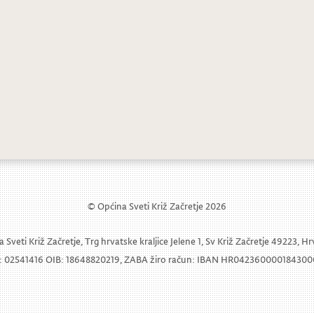
for Life World Run: Trčimo za one koji
Mladi za mlade u igri i zdravlju
© Općina Sveti Križ Začretje 2026
 Sveti Križ Začretje, Trg hrvatske kraljice Jelene 1, Sv Križ Začretje 49223, H
 02541416 OIB: 18648820219, ZABA žiro račun: IBAN HR04236000018430