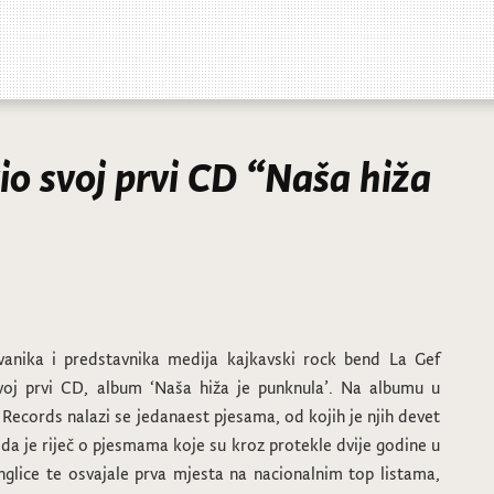
io svoj prvi CD “Naša hiža
zvanika i predstavnika medija kajkavski rock bend La Gef
voj prvi CD, album ‘Naša hiža je punknula’. Na albumu u
Records nalazi se jedanaest pjesama, od kojih je njih devet
da je riječ o pjesmama koje su kroz protekle dvije godine u
nglice te osvajale prva mjesta na nacionalnim top listama,