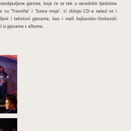
d neobjavljene pjesme, koje će se tek u narednim tjednima
to su ‘Travolta’ i ‘Sunce moje’. U sklopu CD-a nalazi se i
vljeni i tekstovi pjesama, kao i mali kajkavsko-štokavski
či iz pjesama s albuma.