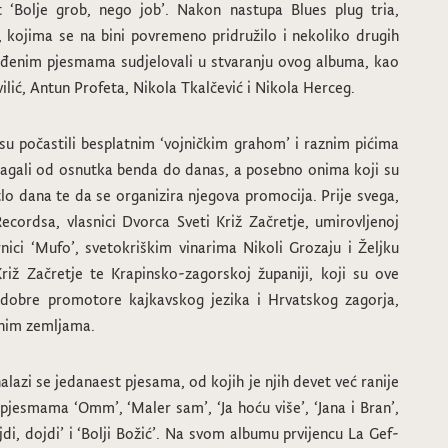
t ‘Bolje grob, nego job’. Nakon nastupa Blues plug tria,
i, kojima se na bini povremeno pridružilo i nekoliko drugih
ređenim pjesmama sudjelovali u stvaranju ovog albuma, kao
lić, Antun Profeta, Nikola Tkalčević i Nikola Herceg.
su počastili besplatnim ‘vojničkim grahom’ i raznim pićima
omagali od osnutka benda do danas, a posebno onima koji su
o dana te da se organizira njegova promocija. Prije svega,
cordsa, vlasnici Dvorca Sveti Križ Začretje, umirovljenoj
nici ‘Mufo’, svetokriškim vinarima Nikoli Grozaju i Željku
riž Začretje te Krapinsko-zagorskoj županiji, koji su ove
 dobre promotore kajkavskog jezika i Hrvatskog zagorja,
dnim zemljama.
lazi se jedanaest pjesama, od kojih je njih devet već ranije
 pjesmama ‘Omm’, ‘Maler sam’, ‘Ja hoću više’, ‘Jana i Bran’,
ojdi, dojdi’ i ‘Bolji Božić’. Na svom albumu prvijencu La Gef-