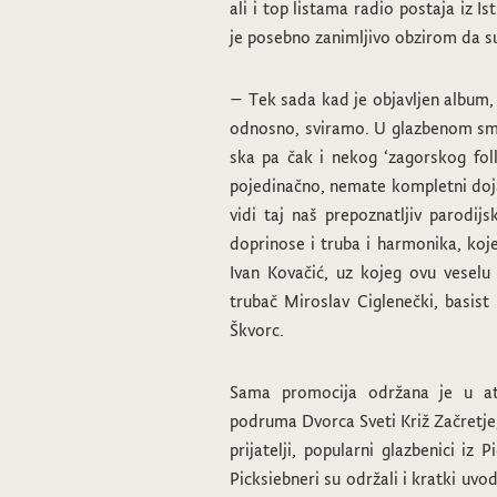
ali i top listama radio postaja iz I
je posebno zanimljivo obzirom da su
– Tek sada kad je objavljen album, 
odnosno, sviramo. U glazbenom smi
ska pa čak i nekog ‘zagorskog folk
pojedinačno, nemate kompletni doja
vidi taj naš prepoznatljiv parodij
doprinose i truba i harmonika, ko
Ivan Kovačić, uz kojeg ovu veselu 
trubač Miroslav Ciglenečki, basis
Škvorc.
Sama promocija održana je u at
podruma Dvorca Sveti Križ Začretje,
prijatelji, popularni glazbenici iz
Picksiebneri su održali i kratki uvo