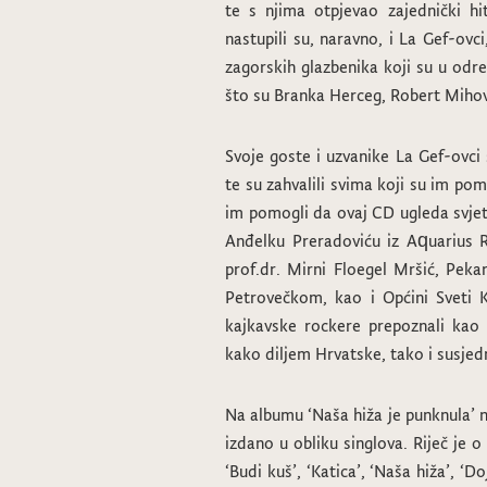
te s njima otpjevao zajednički hi
nastupili su, naravno, i La Gef-ovc
zagorskih glazbenika koji su u od
što su Branka Herceg, Robert Mihovi
Svoje goste i uzvanike La Gef-ovci 
te su zahvalili svima koji su im p
im pomogli da ovaj CD ugleda svjetl
Anđelku Preradoviću iz Aquarius Re
prof.dr. Mirni Floegel Mršić, Pekar
Petrovečkom, kao i Općini Sveti K
kajkavske rockere prepoznali kao
kako diljem Hrvatske, tako i susje
Na albumu ‘Naša hiža je punknula’ na
izdano u obliku singlova. Riječ je o
‘Budi kuš’, ‘Katica’, ‘Naša hiža’, ‘D