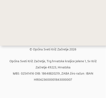
Pravovaljano predložene kandidature i zbirna lista za izbor načelnika i zamjenika općinskog načelnika
Obavijest tvrtke EKO FLOR PLUS
© Općina Sveti Križ Začretje 2026
Općina Sveti Križ Začretje, Trg hrvatske kraljice Jelene 1, Sv Križ
Začretje 49223, Hrvatska
MBS: 02541416 OIB: 18648820219, ZABA žiro račun: IBAN
HR0423600001843000007