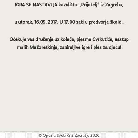
IGRA SE NASTAVLJA kazališta „Prijatelj“ iz Zagreba,
u utorak, 16.05. 2017. U 17.00 sati
u predvorje škole .
Očekuje vas druženje uz kolače, pjesma Cvrkutića, nastup
malih Mažoretkinja, zanimljive igre i ples za djecu!
Promocija albuma Naša hiža je PUNKnula grupe La Gef
Najava koncerta PO “Ivo Tijardović” u Sesvetama
© Općina Sveti Križ Začretje 2026