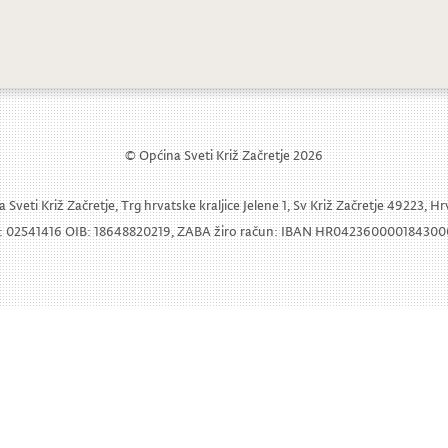
ječji zbor Cvrkutići slave 27. rođendan
© Općina Sveti Križ Začretje 2026
 Sveti Križ Začretje, Trg hrvatske kraljice Jelene 1, Sv Križ Začretje 49223, H
 02541416 OIB: 18648820219, ZABA žiro račun: IBAN HR04236000018430