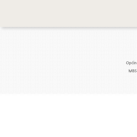
D
Općina
MBS: