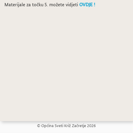
Materijale za točku 5. možete vidjeti
OVDJE !
5. Sjednica Općinskog vijeća
7. Sjednica Općinskog vijeća
© Općina Sveti Križ Začretje 2026