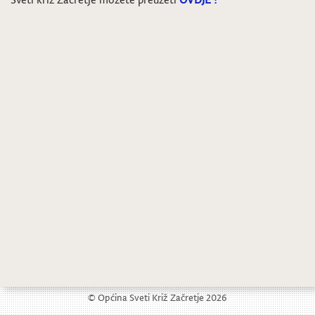
Općina raspisuje natječaj za radno mjesto Referent-komunalni redar
Javni poziv – evidentiranje nerazvrstane ceste
© Općina Sveti Križ Začretje 2026