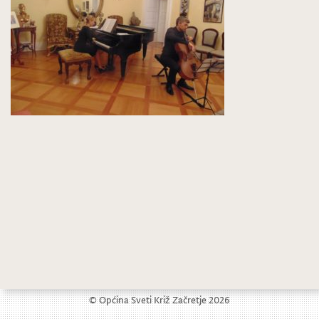
Uz nastup Luke Vidovića obilježen Međunarodni dan obitelji
Održana 9. Večer zavičajne poezije
© Općina Sveti Križ Začretje 2026