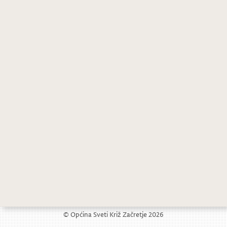
JAVNI UVID- prijedlog Programa raspolaganja poljoprivrednim zemljištem u vlasništvu države na području Općine Sveti Križ Začretje
Javni poziv za evidentiranje nerazvrstanih cesta
© Općina Sveti Križ Začretje 2026