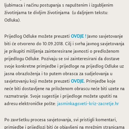
ljubimaca i načinu postupanja s napuštenim i izgubljenim
životinjama te divljim životinjama (u daljnjem tekstu:
Odluka).
Prijedlog Odluke možete preuzeti
OVDJE !
Javno savjetovanje
biti će otvoreno do 10.09.2018. Cilj i svrha javnog savjetovanja
je prikupiti mišljenja zainteresirane javnosti o predloženom
prijedlogu Odluke. Pozivaju se svi zainteresirani da dostave
svoje konkretne primjedbe i prijedloge na prijedlog Odluke uz
jasna obrazloženja i to putem obrasca za sudjelovanja u
savjetovanju koji možete preuzeti
OVDJE.
Primjedbe koje
neće biti dostavljene na priloženom obrascu neće biti uzete na
razmatranje. Svoje sugestije i prijedloge možete uputiti na
adresu elektroničke pošte:
jasminka@sveti-kriz-zacretje.hr
Po završetku procesa savjetovanja, svi pristigli komentari,
primjedbe i prijedlozi biti će objavljeni na mrežnim stranicama