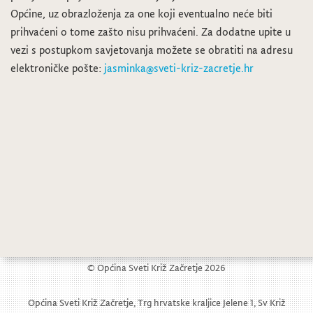
Općine, uz obrazloženja za one koji eventualno neće biti
prihvaćeni o tome zašto nisu prihvaćeni. Za dodatne upite u
vezi s postupkom savjetovanja možete se obratiti na adresu
elektroničke pošte:
jasminka@sveti-kriz-zacretje.hr
Javni poziv Ministarstva graditeljstva i prostornog uređenja
Javno savjetovanje – Program potpora
© Općina Sveti Križ Začretje 2026
Općina Sveti Križ Začretje, Trg hrvatske kraljice Jelene 1, Sv Križ