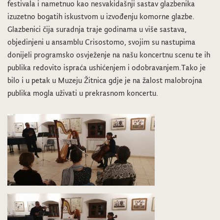
festivala i nametnuo kao nesvakidašnji sastav glazbenika
izuzetno bogatih iskustvom u izvođenju komorne glazbe.
Glazbenici čija suradnja traje godinama u više sastava,
objedinjeni u ansamblu Crisostomo, svojim su nastupima
donijeli programsko osvježenje na našu koncertnu scenu te ih
publika redovito ispraća ushićenjem i odobravanjem.Tako je
bilo i u petak u Muzeju Žitnica gdje je na žalost malobrojna
publika mogla uživati u prekrasnom koncertu.