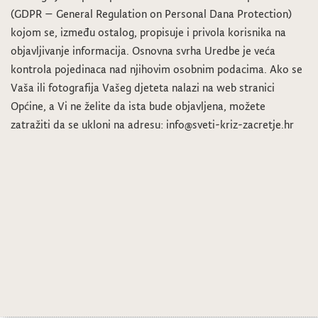
(GDPR – General Regulation on Personal Dana Protection)
kojom se, između ostalog, propisuje i privola korisnika na
objavljivanje informacija. Osnovna svrha Uredbe je veća
kontrola pojedinaca nad njihovim osobnim podacima. Ako se
Vaša ili fotografija Vašeg djeteta nalazi na web stranici
Općine, a Vi ne želite da ista bude objavljena, možete
zatražiti da se ukloni na adresu: info@sveti-kriz-zacretje.hr
Dječji tjedan u vrtiću
Savjetovalište Društva “Naša djeca” ponovno otvara svoja vrata