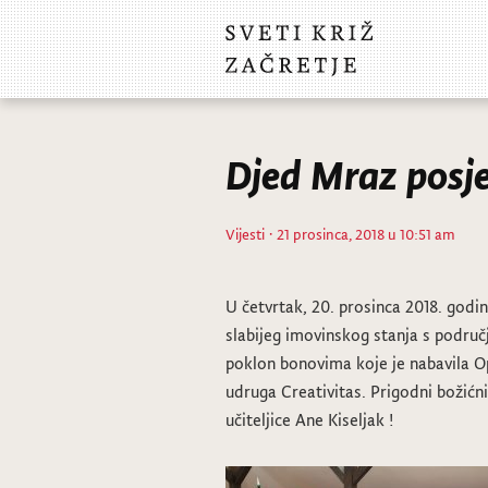
Djed Mraz posje
Vijesti
· 21 prosinca, 2018 u 10:51 am
U četvrtak, 20. prosinca 2018. godi
slabijeg imovinskog stanja s područ
poklon bonovima koje je nabavila O
udruga Creativitas. Prigodni božićn
učiteljice Ane Kiseljak !