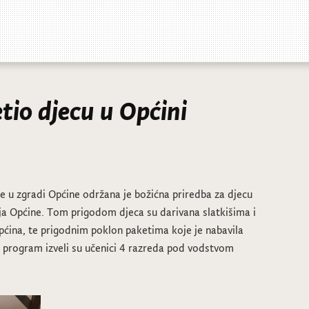
tio djecu u Općini
ne u zgradi Općine održana je božićna priredba za djecu
ja Općine. Tom prigodom djeca su darivana slatkišima i
pćina, te prigodnim poklon paketima koje je nabavila
i program izveli su učenici 4 razreda pod vodstvom