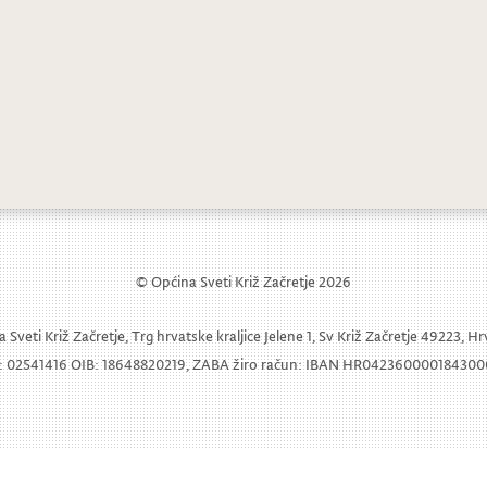
13. „Kinč moje babice“ poučio „našivava
© Općina Sveti Križ Začretje 2026
 Sveti Križ Začretje, Trg hrvatske kraljice Jelene 1, Sv Križ Začretje 49223, H
 02541416 OIB: 18648820219, ZABA žiro račun: IBAN HR04236000018430