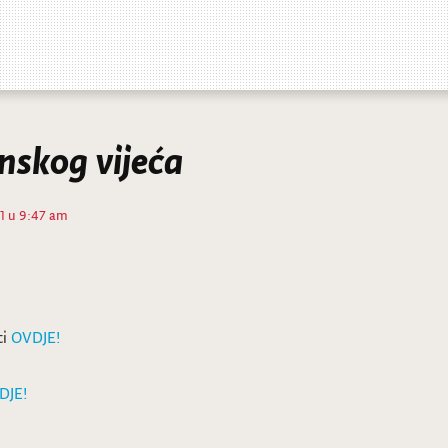
inskog vijeća
21 u 9:47 am
ti
OVDJE!
DJE!