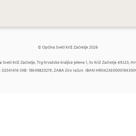
5. sjednica Općinskog vijeća
© Općina Sveti Križ Začretje 2026
 Sveti Križ Začretje, Trg hrvatske kraljice Jelene 1, Sv Križ Začretje 49223, H
 02541416 OIB: 18648820219, ZABA žiro račun: IBAN HR04236000018430