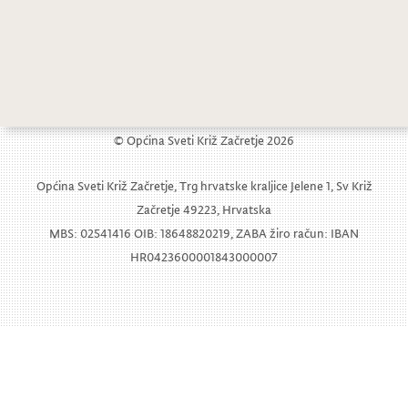
Svetokrišku Žitnicu ispunile LATICE
Djed Mraz posjetio svetokriški vrtić
© Općina Sveti Križ Začretje 2026
Općina Sveti Križ Začretje, Trg hrvatske kraljice Jelene 1, Sv Križ
Začretje 49223, Hrvatska
MBS: 02541416 OIB: 18648820219, ZABA žiro račun: IBAN
HR0423600001843000007