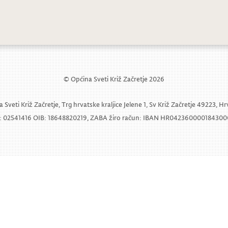
ncert u sklopu 32. svečanosti Pasionsk
© Općina Sveti Križ Začretje 2026
 Sveti Križ Začretje, Trg hrvatske kraljice Jelene 1, Sv Križ Začretje 49223, H
 02541416 OIB: 18648820219, ZABA žiro račun: IBAN HR04236000018430