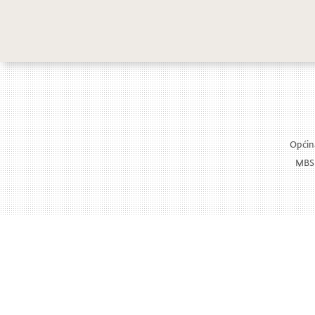
Održan ko
Općina
MBS: