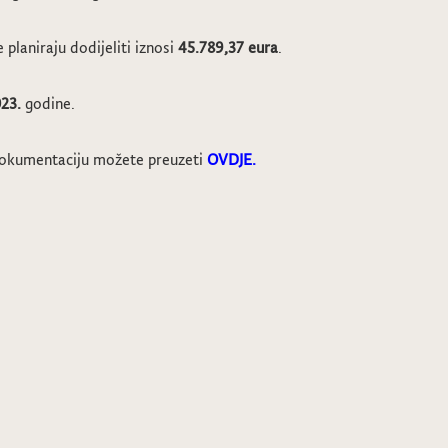
planiraju dodijeliti iznosi
45.789,37 eura
.
23.
godine.
 dokumentaciju možete preuzeti
O
VDJE.
na Fašnička povorka u Svetom Križu Z