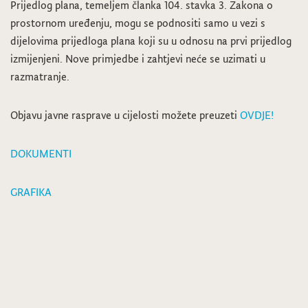
Prijedlog plana, temeljem članka 104. stavka 3. Zakona o
prostornom uređenju, mogu se podnositi samo u vezi s
dijelovima prijedloga plana koji su u odnosu na prvi prijedlog
izmijenjeni. Nove primjedbe i zahtjevi neće se uzimati u
razmatranje.
Objavu javne rasprave u cijelosti možete preuzeti
OVDJE!
DOKUMENTI
GRAFIKA
Jednokratno novčano primanje korisnicima mirovina