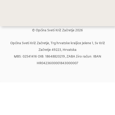
Prijedlozi za izradu novog voznog reda HŽ putničkog prijevoza
© Općina Sveti Križ Začretje 2026
Općina Sveti Križ Začretje, Trg hrvatske kraljice Jelene 1, Sv Križ
Začretje 49223, Hrvatska
MBS: 02541416 OIB: 18648820219, ZABA žiro račun: IBAN
HR0423600001843000007