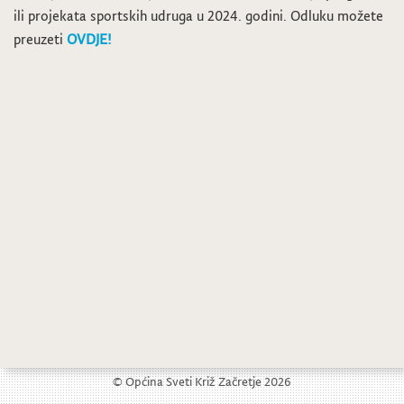
ili projekata sportskih udruga u 2024. godini. Odluku možete
preuzeti
OVDJE!
Noć knjige 2024. – Predstavljanje knjige Đurđe Lovrenčić: Trenutci u sjećanu
Dodjela javnih priznanja Općine Sveti Križ Začretje
© Općina Sveti Križ Začretje 2026