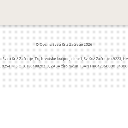
rencija za medije povodom 57. Prvog g
© Općina Sveti Križ Začretje 2026
 Sveti Križ Začretje, Trg hrvatske kraljice Jelene 1, Sv Križ Začretje 49223, H
 02541416 OIB: 18648820219, ZABA žiro račun: IBAN HR04236000018430