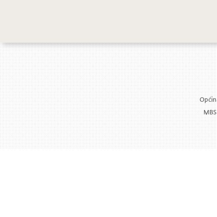
Održana konfe
Općina
MBS: