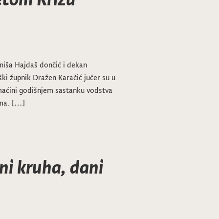
niša Hajdaš dončić i dekan
ki župnik Dražen Karačić jučer su u
maćini godišnjem sastanku vodstva
ima. […]
ni kruha, dani