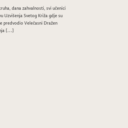
uha, dana zahvalnosti, svi učenici
vu Uzvišenja Svetog Križa gdje su
 je predvodio Velečasni Dražen
anja […]