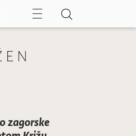
ŽEN
o zagorske
etom Križu