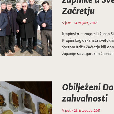
Začretju
Vijesti
· 14 veljače, 2012
Krapinsko – zagorski župan Si
Krapinskog dekanata svetokriš
Svetom Križu Začretju bili do
županije sa zagorskim župnic
Obilježeni Da
zahvalnosti
Vijesti
· 28 listopada, 2011