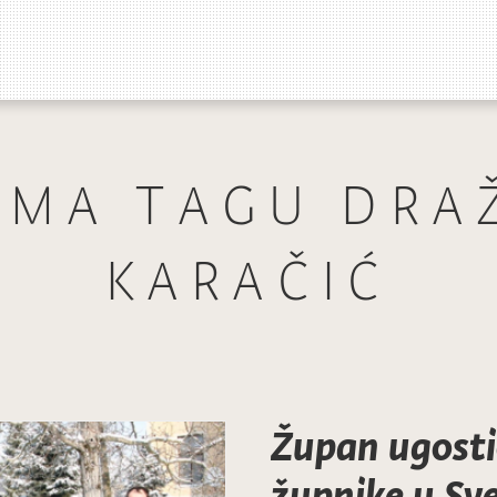
EMA TAGU DRA
KARAČIĆ
Župan ugosti
župnike u Sv