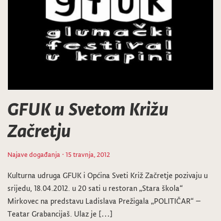
GFUK u Svetom Križu
Začretju
Najave događanja
· 15 travnja, 2012
Kulturna udruga GFUK i Općina Sveti Križ Začretje pozivaju u
srijedu, 18.04.2012. u 20 sati u restoran „Stara škola“
Mirkovec na predstavu Ladislava Prežigala „POLITIČAR“ –
Teatar Grabancijaš. Ulaz je […]